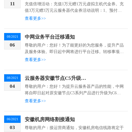
11
充值倍增活动：充值1万元赠1万元虚拟主机代金券。充
值3万元赠3万元云服务器代金券活动说明：1、预付款
及代金券需在1年内消费完毕（以订单开通时间）且预
查看更多>>
付款不退费，预付款和代金券逾期将清零。代金券可用
于续...
中网业务平台迁移通知
08/2021
06
尊敬的用户：您好！为了能更好的为您服务，提升产品
及服务体验。即日起中网将进行平台迁移。转移事项如
下：1、原平台业务已转移至新平台内。2、原平台会员
查看更多>>
可通过原会员账号或原平台内所留手机号码登录，但登
录后您...
云服务器安徽节点C5升级通知
08/2021
04
尊敬的用户：您好！为提升云服务器产品的性能，中网
将自即日起对原安徽节点C5系列产品进行升级为C6系
列，升级后原续费价格不变。升级过程中会将原产品迁
查看更多>>
移至新设备，并更换IP地址。升级过程中如有任何问
题，请...
安徽机房网络割接通知
06/2021
03
尊敬的用户：接运营商通知，安徽机房电信线路将定于